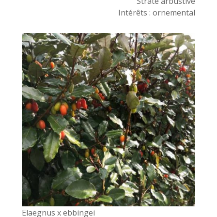
Strate arbustive
Intérêts : ornemental
Elaegnus x ebbingei